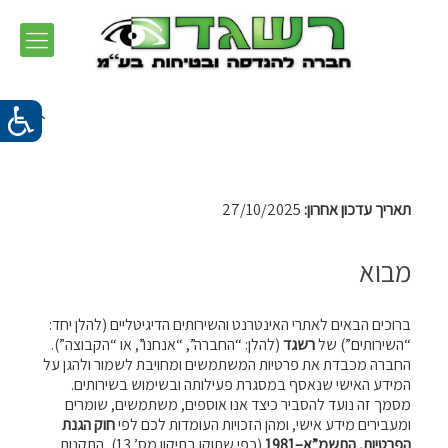
תאריך עדכון אחרון
:
27/10/2025
מבוא
ברוכים הבאים לאתרי האינטרנט והשירותים הדיגיטליים (להלן יחד:
“השירותים”) של
רשגד
(להלן: “החברה”, “אנחנו”, או “הקבוצה”).
החברה מכבדת את פרטיות המשתמשים ומחויבת לשמור ולהגן על
המידע האישי שנאסף במסגרת פעילותה ובשימוש בשירותים.
מסמך זה נועד להסביר כיצד אנו אוספים, משתמשים, שומרים
ומעבירים מידע אישי, ומהן הזכויות העומדות לכם לפי
חוק הגנת
הפרטיות, התשמ”א–1981
(כפי שתוקן בתיקון מס’ 13), התקנות