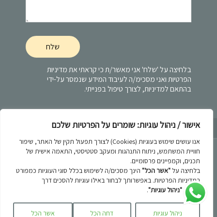
בלחיצה על 'שלח' אני מאשר/ת כי קראתי את
מדיניות
הפרטיות
ואני מסכימ/ה לעיבוד המידע שנמסר על-ידי
בהתאם למדיניות, לצורך טיפול בפנייתי.
אישור / ניהול עוגיות: שומרים על הפרטיות שלכם
מדיניות הפרטיות
אנו עושים שימוש בעוגיות (Cookies) לצורך תפעול תקין של האתר, שיפור
חוויית המשתמש, ניתוח התנהגות ומעקב סטטיסטי, התאמה אישית של
תכנים, וקמפיינים פרסומיים.
בלחיצה על
"אשר הכל"
הינך מסכים/ה לשימוש בכלל סוגי העוגיות כמפורט
במדיניות הפרטיות. באפשרותך לבחור באילו עוגיות להסכים דרך
רשגד © 2018
כפתור
"ניהול עוגיות"
.
בניית אתרים -
ניהול עוגיות
דחה הכל
אשר הכל