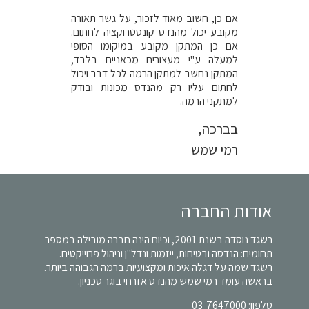
אם כן, חשוב מאוד לזכור, על גשר תאורה
מקובע יכול מהנדס קונסטרוקציה לחתום.
אם כן המתקן מקובע במיקומו הסופי
למעלה ע"י מעצורים מכאניים בלבד,
המתקן נחשב למתקן הרמה לכל דבר ויכול
לחתום עליו רק מהנדס מכונות ובודק
למתקני הרמה.
בברכה,
רמי שמש
אודות החברה
רשגד נוסדה בשנת 2001, וכיום הינה חברה מובילה במספר
תחומים: הנדסה ובטיחות, ייזמות ונדל"ן וניהול פרוייקטים.
רשגד שמה על דגלה איכות ומקצועיות ברמה הגבוהה ביותר.
בראשה עומד רמי שמש מהנדס אזרחי בוגר טכניון.
טלפון:
03-7647000