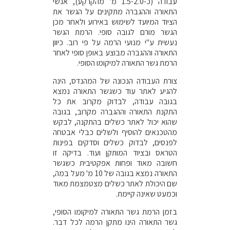
עבודה (כ-1.5-2.0 מ' מהקרקע), אנשי
התאורה וההגברה מתקינים על הגשר את
הציוד המיועד לשימוש באירוע ולאחר מכן
הגשר מורם לגובה סופי. הרמת הגשר
נעשית ע"י מנועי הרמה על פי רוב. כיוון
התאורה וההגברה מבוצע באופן סופי לאחר
הרמת גשר התאורה למיקומו הסופי.
צורת העבודה הנכונה של המהנדס, הינה
להגיע לאתר עוד כשגשר התאורה נמצא
בגובה עבודה, לבדוק מקרוב את כל
התקנת התאורה וההגברה מקרוב, בגובה
שהוא יכול לאתר כשלים בהתקנה, לבקש
מהטכנאים להוסיף ולשלים כבלי אבטחה
לפנסים, לבדוק כשלים וסדקים בפינות
הטראס ובציוד המותקן ועוד. בדיקה זו
חשובה מאוד ופחות אפקטיבית כשגשר
התאורה נמצא בגובה של 10 מ' מעל במה,
שם היכולת לאתר כשלים מצטמצמת מאוד
וכמעט שאינה קיימת.
בזמן הרמת גשר התאורה למיקומו הסופי,
גשר התאורה הינו מתקן הרמה לכל דבר.