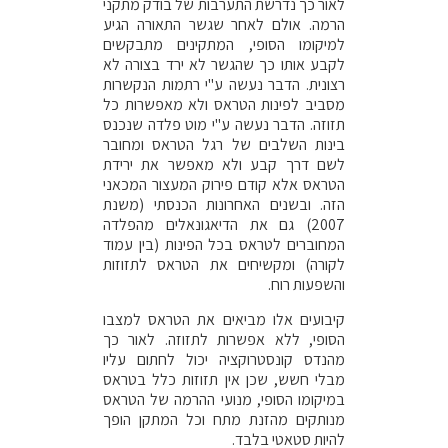
לאור כך נדרשת התערבות של בודק מתקני
הרמה. אולם לאחר שגשר התאורה הגיע
למיקומו הסופי, המתקינים מתבקשים
לקבע אותו כך שהגשר לא ירד בצורה לא
רצונית. הדבר נעשה ע"י רתמות הנקשרות
מסביב לפינות הטראס ולא מאפשרות כל
תזוזה. הדבר נעשה ע"י מוט פלדה שנכנס
בינות השלבים של רגל הטראס ומחובר
לשם דרך קבע ולא מאפשר את ירידת
הטראס אלא קודם פירוק המעצור המכאני
הזה. ובשנים האחרונות הכנסתי (משנת
2007) גם את הדיאגונאלים מהפלדה
המחוברים לטראס בכל הפינות (בין עמוד
לקורה) ומקשיחים את הטראס לתזוזות
והשפעות רוח.
קיבועים אלו מביאים את הטראס למצבו
הסופי, ללא אפשרות לתזוזה. לאור כך
מהנדס קונסטרוקציה יכול לחתום עליו
מבלי חשש, שכן אין תזוזות כלל בטראס
במיקומו הסופי, מנועי ההרמה של הטראס
מנותקים מהזנת מתח וכל המתקן הופך
להיות סטאטי בלבד.