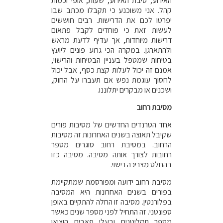
האירוע, סיבת האירוע, שעות, אופי וכמות
קהל. אני משוכנע כי תקבלו מכתב שבו
יפרטו לכם את הדרישות. רבים חוששים
לעשות זאת כי פוחדים לקבל פתאום
דרישות מיוחדות, אך עדיף לדעת מראש
ולהתארגן. במקרה הכי גרוע פונים ליועץ
בטיחות שמטפל בעניין הבטיחות והרישוי,
אמנם זה יכול לעלות קצת כסף, אבל יכול
לחסוך עוגמת נפש אם תעברו על החוק,
ושכנים או מבקרים יתלוננו.
מסיבת רחוב
אחד הטרנדים החדשים של מסיבות פורים
שקיבל תאוצה בשנים האחרונות זה מסיבות
הרחוב. במסיבת רחוב סוגרים מספר
רחובות לצורך אותה מסיבה. מסיבה כזו
בהחלט מצריכה רישוי.
מסיבת רחוב ידועה ומפורסמת שמתקיימת
בפורים בשנים האחרונות היא המסיבה
בפלורנטין. מסיבה זו החלה להתקיים באופן
ספונטני. זה התחיל לפני מספר שנים כאשר
מספר תקליטנים ובעלי פאבים הוציאו