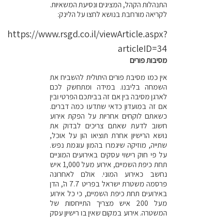
התנהלות הקהל, המציגים ונסיעת המשאיות.
לקריאה מורחבת בנושא לחצו על הלינק:
https://www.rsgd.co.il/viewArticle.aspx?
articleID=34
מסיבות פורים
אין כמו מסיבת פורים היתולית להשביח את
השמחה בליבנו. במידה ומתחשק לכם
לארגן מסיבה בין אם זה בביתכם הפרטי ובין
אם זה במועדון כדאי שתדעו כמה דברים.
כשאתם לוקחים אחריות על הפקת אירוע
חשוב לדעת שאתם צריכים לבדוק את
נושא הרישיון אחרת תוציאו הון על אוכל,
שתייה, מוזיקה שיגמרו בהמון עוגמת נפש.
על פי חוק רישוי עסקים באירועים המוניים
תחת כיפת השמיים, אירוע מעל 1,000 איש
נחשב כאירוע המוני. אולם לאחרונה
פרסמה משטרת ישראל בפריט 7.7 ה', הדן
באירועים תחת כיפת השמיים, כי כל אירוע
מעל 200 איש מצריך התייחסות של
המשטרה. אירוע במקום שאין בו רישיון עסק