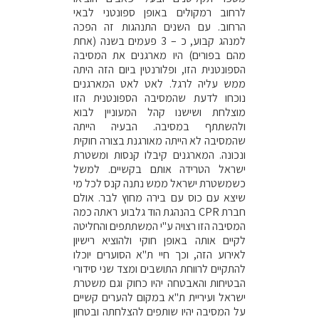
לרחוב רמקולים באופן ספונטני לבאי
הרחוב. עם השנים התנהגות זה הפכה
למנהג קבוע, כ – 3 פעמים בשנה (אחת
מהם בפורים) היו מארגנים את המסיבה
הספונטנית הזו, ופלורנטין ביום הזה היתה
ממש עליה לרגל. לאט לאט המארגנים
נוכחו לדעת שהמסיבה הספונטנית הזו
מוצלחת ושישנו קהל המעוניין לבוא
ולהשתתף במסיבה. הבעיה הייתה
שהמסיבה לא הייתה מאורגנת בצורה חוקית
ונכונה. המארגנים קיבלו קנסות ומשטרת
ישראל הטרידה אותם בקשיים. למשל
כשמשטרת ישראל ממש נתנה קנס לכל מי
שיצא עם כוס עם בירה מחוץ לבר. אולם
חברת CPR בהנהגת הוד גלבוע ראתה כמה
המסיבה הזו רצויה ע"י המשתתפים והחליטה
לקיים אותה באופן חוקי ולהוציא רישיון
לאירוע הזה, וכך חיי ת"א הסוערים יוכלו
להתקיים לרווחת התושבים ומצד שני סידורי
הבטיחות והאבטחה יהיו כחוק וגם משטרת
ישראל ועיריית ת"א במקום להערים קשיים
על המסיבה יהיו שותפים להצלחתה ובטחון