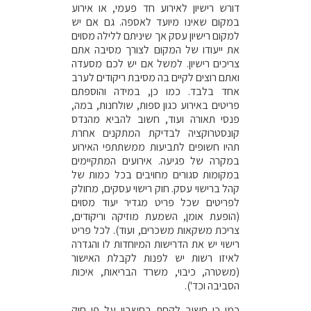
דורש רישיון לאירוע חד פעמי, או אירוע
במקום שאינו מיועד לאספה. גם אם יש
למקום רישיון עסק אך שיניתם ללילה מסוים
את ייעודו של המקום לצורך מסיבה אתם
צריכים רישיון. למשל אם יש לכם מסעדה
ואתם רוצים לקיים בה מסיבת ריקודים לערב
אחד בלבד. כמו כן, במידה והוספתם
פריטים באירוע כגון ספות, שולחנות, במה,
פנסי תאורה ועוד, חשוב להביא מהנדס
קונסטרוקציה לבדיקת המתקנים אחרת
תהיו חשופים לתביעות ממשתתפי האירוע
במקרה של פגיעה. אירועים המתקיימים
במקומות סגורים מחויבים בכל כמות של
קהל ברישוי עסק. חוק רישוי עסקים, מחולק
לפריטים שכל פריט מגדיר יעוד מסוים
(הופעת אומן, השמעת מוזיקה וריקודים,
צריכת משקאות משכרים, ועוד). לכל פריט
רישוי יש את הדרישות המיוחדות לו והגדרה
לאיזו רשות יש לפנות לקבלת האישור
(משטרה, כיבוי, משרד הבריאות, איכות
הסביבה וכד').
כמו כן חשוב לקחת בחשבון על פי חוק