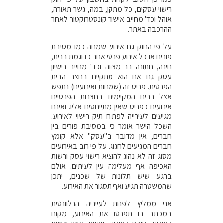
רישוי עסקים, כל מתקן, במה, גשר תאורה,
אוהל וכד' מחייב אישור קונסטרוקטור לאחר
ההרכבה באתר.
על פי החוק גם אירוע שמחה כמו מסיבת
פורים או כל אירוע פרטי אחר כדוגמת ברית,
חינה, חתונה בר מצווה וכד' מחייב רישיון
עסק גם אם הוא מתקיים בחצר הבית
הפרטית. פריט זה (שמחות ואירועים) נתפש
אצל רבים המקיימים בחצרות הפרטיים
אירועים כפריט שאין מתייחסים אליו. ואינם
מגיעים לעירייה לפתוח תיק רישוי לאירוע.
השכל הישר אומר כי במסיבת פורים בין
חברים, אין מדובר ב"עסק" אלא קומץ
חברים המגיעים לחגוג. על פי רוב באירועים
מסוג זה לא נהוג להוציא רישוי עסק ורשות
האכיפה אף מעלימה עין לעיתים. אולם
ברגע שיש תלונות של שכנים, יתכן
שהמשטרה תגיע ואף תסגור את האירוע.
אני ממליץ לפנות לעייריה הרלוונטית
במכתב בו תפרטו את האירוע, מקום