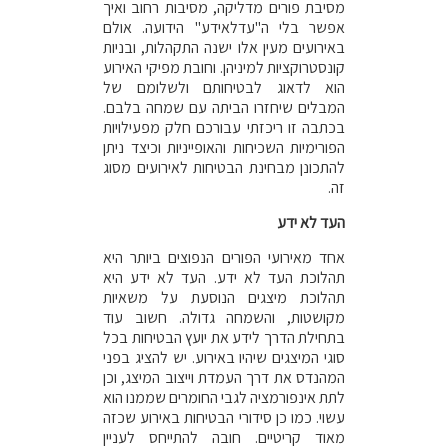
מסיבת פורים מדליקה, מסיבות רחוב ואיך
אפשר בלי ה"עדלאידע" הידועה. אולם
באירועים מעין אלו ישנה התקהלות, ובניות
קונסטרוקציות למיניהן. וחובת מפיקי האירוע
הוא לדאוג לבטיחותם ולשלומם של
המבלים שיחזרו הביתה עם שמחה בלבם.
בכתבה זו ריכזתי עבורכם חלק מפעילויות
הפורימיות השכיחות והאופייניות וכיצד ניתן
להתכונן מבחינת הבטיחות לאירועים מסוג
זה.
העד לא ידע
אחד מאירועי הפורים הנפוצים ביותר היא
תהלוכת העד לא ידע. העד לא ידע היא
תהלוכת מיצגים הנוסעת על משאיות
מקושטות, והשמחה גדולה. חשוב עוד
בתחילת הדרך לידע את יועץ הבטיחות בכל
סוגי המיצגים שיהיו באירוע. יש להציג בפני
המהנדס את דרך העמדת וייצוב המיצג, וכן
לתת אינפורמציה לגבי החומרים שממנו הוא
עשוי. כמו כן סידורי הבטיחות באירוע שכזה
מאוד קריטיים. חובה להתייחס לעניין