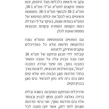
עקב אי ודאויות כלכליות מצד היזמים, יצאו
מספר תיקונים לתמ"א הנ"ל: תמ"א 38-1,
תמ"א 38-2 ולבסוף תמ"א 38-3. התוספות
והשינויים באו להקל את יכולות המימוש של
התמ"א בצורות שונות, בעיקר על ידי הגדלת
כמות הקומות המותרת ונקודות תכנוניות
נוספות שאציג להלן.
עם השינויים והתפתחויות התמ"א נוצרו
הזדמנויות חדשות שלא כל האדריכלים
עוקבים אחריהן, לדוגמא:
קיבלתי לידי תכנון פרויקט של תמ"א 38
שבו גובה הבניין עלה על הגובה המותר
כמבנה נמוך, מה שיצר הגדרה כמבנה
"גבוה", עם השלכות תכנוניות, לדוגמת צורך
בחדר מדרגות מוגן. הבעיה היא שלא קיים
היום גרם כזה ולא ניתן להכשיר גרם מוגן
בבניין הקיים.
אדריכלית הפרויקט התחבטה בסוגיה ובלית
ברירה נאלצה לתכנן מחוץ לבניין ובצמוד
אליו גרם מדרגות נוסף, שני גרמי מדרגות
מוגנים ליתר דיוק, אשר יתנו מענה לכל