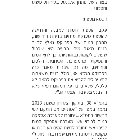
בצורה של פתרון אלגנטי, בטיחותי, פשוט
וחסכוני.
דוגמא נוספת:
עקב הוספת קומות למבנה והדרישה
להוספת מערכת מתזים בדירות החדשות,
מתכנן המים של הפרויקט נאלץ לחייב
בניית מאגר מים. הבעיה היא שככול
שעולים לקומות גבוהות יותר כך לחץ המים
והספיקות מהמערכת העירונית הולכים
ופוחתים, מה גם שבניית מאגר כזה
בפרויקט תמ"א 38, כולל בניית משאבות
לחץ יכולים להביא את הפרויקט למצב לא
כלכלי, שלא נדבר על המקום הפיזי שלא
היה בנמצא עבור המאגר הנ"ל.
בתמ"א 38, בתיקון האחרון משנת 2013
נאמר במפורש: "המתזים אם הותקנו לפי
דרישות התמ"א ... יחוברו למערכת אספקת
המים לכיבוי אש. מערכת אספקת המים
לכיבוי אש תחובר לרשת המים העירונית או
מקומית קיימת. המתזים יעמדו בדרישות ת"י