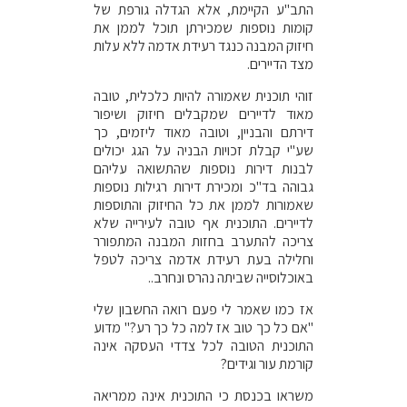
התב"ע הקיימת, אלא הגדלה גורפת של
קומות נוספות שמכירתן תוכל לממן את
חיזוק המבנה כנגד רעידת אדמה ללא עלות
מצד הדיירים.
זוהי תוכנית שאמורה להיות כלכלית, טובה
מאוד לדיירים שמקבלים חיזוק ושיפור
דירתם והבניין, וטובה מאוד ליזמים, כך
שע"י קבלת זכויות הבניה על הגג יכולים
לבנות דירות נוספות שהתשואה עליהם
גבוהה בד"כ ומכירת דירות רגילות נוספות
שאמורות לממן את כל החיזוק והתוספות
לדיירים. התוכנית אף טובה לעירייה שלא
צריכה להתערב בחזות המבנה המתפורר
וחלילה בעת רעידת אדמה צריכה לטפל
באוכלוסייה שביתה נהרס ונחרב..
אז כמו שאמר לי פעם רואה החשבון שלי
"אם כל כך טוב אז למה כל כך רע?" מדוע
התוכנית הטובה לכל צדדי העסקה אינה
קורמת עור וגידים?
משראו בכנסת כי התוכנית אינה ממריאה