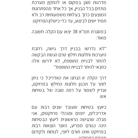
מדרגות מוגן במקום או להתקין מערכת
מתזים בכל הבניין, אך כל אחד מהפתרונות
המוצעים כרוך בעלויות משמעותיות רב ולא
תמיד ישים לביצוע, עד כדי כישלון הפרויקט.
במסגרת תמ"א 38 יצאו עם הקלה חשובה
מאוד:
"לא נדרשו בבניין דרך גישה, רחבת
היערכות וחלונות חילוץ טרם הגשת הבקשה
להיתר לבניית התוספת, לא ידרשו אלה
כתנאי להיתר לבניית התוספת"
דרך הקלה זו הנחנו את האדריכל כי ניתן
לותר על תכנון חלונות החילוץ בפרויקט,
ועדיין לשמור על רמה טובה של בטיחות
אש.
כיועץ בטיחות שעובד שנים רבות עם
אדריכלים, יזמים ומנהלי פרויקטים, אני
מגלה שהגישה הראשונית ליעוץ הבטיחות
הינה כגורם מפריע, היוצר הוצאות רבות
בפרויקט ואינו תורם ליופי, לנוחות ולקידום
מכירת הפרויקט.