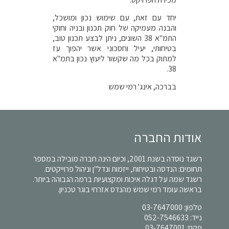
יחד עם זאת, עם שימוש נכון ומושכל,
והבנה מעמיקה של חוק תכנון ובניה וחוקי
התמ"א 38 השונים, ניתן לבצע תכנון טוב,
בטיחותי, יעיל וחסכוני אשר יהפוך עז
למתוק בכל מה שקשור ליעוץ נכון בתמ"א
38.
בברכה, אינג' רמי שמש
אודות החברה
רשגד נוסדה בשנת 2001, וכיום הינה חברה מובילה במספר
תחומים: הנדסה ובטיחות, ייזמות ונדל"ן וניהול פרוייקטים.
רשגד שמה על דגלה איכות ומקצועיות ברמה הגבוהה ביותר.
בראשה עומד רמי שמש מהנדס אזרחי בוגר טכניון.
טלפון:
03-7647000
נייד:
052-7546633
פקס: 03-7647001