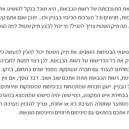
את התערבותה של רשות הכבאות, היא תוכל בנקל להושיט את 
מות, חניונים וכל מערכות הכיבוי בבניין וכו... יתכן שגם את
ה תיק השטח צריך להכיל? מי יכול לבצע תיק שטח? למה הו
שאי הבטיחות השונים. את תיק השטח יכול להכין למעשה כל 
ק את כל הדרישות של רשות הכבאות. לכן רצוי לפנות לחבר
חרתם לעבוד עם חברה שעוסקת מספר שנים בתחום, בדקו איזה 
ח, רשות הכבאות תתזז אתכם שוב ושוב. דבר נוסף, אם אין ל
 הבניין. ישנן חברות שמתמחות בבטיחות שמספקות שירותים אלה
כן בבחירת איש המקצוע, רצוי שזה יהיה מישהו שמתמצא במערכו
סתבר שחסרה מערכת כזו או אחרת, וצריך להזמין מערכת חד
ת אתכם בהתאם עם מינימום תיזוזים ומינימום הוצאות.